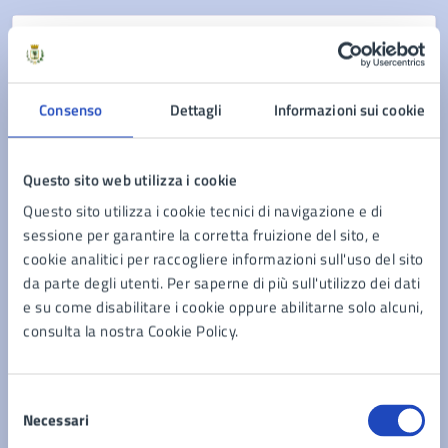
Ufficio Innovazione tecnologia e gestione reti –
transizione digitale
Consenso
Dettagli
Informazioni sui cookie
Composto dall'Ufficio e si interfaccia con gli altri
Settori e con i Gestori
Questo sito web utilizza i cookie
Questo sito utilizza i cookie tecnici di navigazione e di
sessione per garantire la corretta fruizione del sito, e
Ufficio Inventario Beni Mobili
cookie analitici per raccogliere informazioni sull'uso del sito
L'Ufficio Inventario Beni Mobili fa parte del
da parte degli utenti. Per saperne di più sull'utilizzo dei dati
Settore IV - Tributi - Gestione Servizio Idrico -
e su come disabilitare i cookie oppure abilitarne solo alcuni,
Economato
consulta la nostra Cookie Policy.
Selezione
Necessari
del