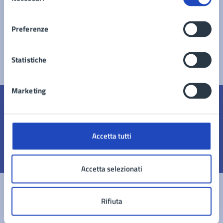
del
consenso
1
2
3
…
5
6
7
»
Preferenze
Statistiche
Marketing
Quanto sono chiare le informazioni su questa
pagina?
Accetta tutti
Valuta 1 stelle su 5
Valuta 2 stelle su 5
Valuta 3 stelle su 5
Valuta 4 stelle su 5
Valuta 5 stelle su 5
Accetta selezionati
Rifiuta
Contatta il comune