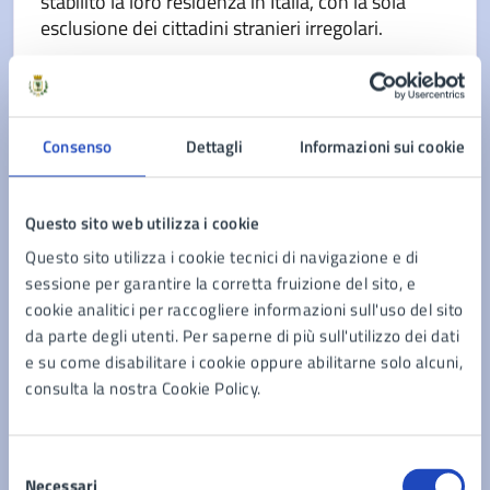
stabilito la loro residenza in Italia, con la sola
esclusione dei cittadini stranieri irregolari.
Ufficio Appalti
Consenso
Dettagli
Informazioni sui cookie
L'Ufficio Appalti fa parte del Settore V – Lavori
Pubblici e Patrimonio
Questo sito web utilizza i cookie
Questo sito utilizza i cookie tecnici di navigazione e di
sessione per garantire la corretta fruizione del sito, e
cookie analitici per raccogliere informazioni sull'uso del sito
Ufficio atti amministrativi, CUDE mezzi tecnici
da parte degli utenti. Per saperne di più sull'utilizzo dei dati
Gestione economica del Settore; predisposizione
e su come disabilitare i cookie oppure abilitarne solo alcuni,
bilancio e PEG; gestione attrezzature e mezzi del
consulta la nostra Cookie Policy.
Settore con approvigionamenti; Tesserini CUDE
Selezione
Necessari