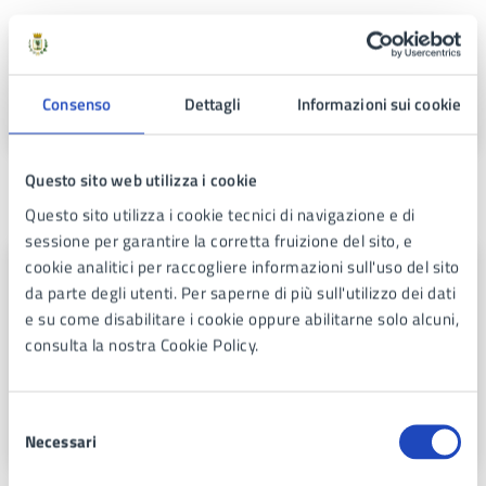
Ufficio Anagrafe, AIRE
Sede Via Nuvoletta, 80016
Consenso
Dettagli
Informazioni sui cookie
Questo sito web utilizza i cookie
Contatti
Questo sito utilizza i cookie tecnici di navigazione e di
sessione per garantire la corretta fruizione del sito, e
cookie analitici per raccogliere informazioni sull'uso del sito
Ufficio Anagrafe, AIRE
da parte degli utenti. Per saperne di più sull'utilizzo dei dati
e su come disabilitare i cookie oppure abilitarne solo alcuni,
Telefono:
0815769460 - Sportelli
consulta la nostra Cookie Policy.
Telefono:
081 576 94 52 - Ufficio Cambi Residenza
Telefono:
081 576 91 11 - Ufficio prenotazione CIE
PEC:
protocollo@pec.comune.marano.na.it
Selezione
Necessari
del
consenso