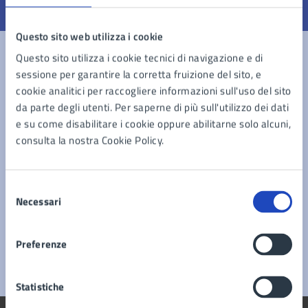
Valuta 1 stelle su 5
Valuta 2 stelle su 5
Valuta 3 stelle su 5
Valuta 4 stelle su 5
Valuta 5 stelle su 5
Questo sito web utilizza i cookie
Questo sito utilizza i cookie tecnici di navigazione e di
sessione per garantire la corretta fruizione del sito, e
Contatta il comune
cookie analitici per raccogliere informazioni sull'uso del sito
da parte degli utenti. Per saperne di più sull'utilizzo dei dati
Leggi le domande frequenti
e su come disabilitare i cookie oppure abilitarne solo alcuni,
consulta la nostra Cookie Policy.
Richiedi assistenza
Prenota appuntamento
Selezione
Necessari
del
Problemi in città
consenso
Segnala disservizio
Preferenze
Statistiche