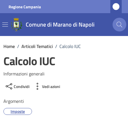
Vai ai contenuti
Vai al footer
Regione Campania
Comune di Marano di Napoli
Home
/
Articoli Tematici
/
Calcolo IUC
Calcolo IUC
Informazioni generali
Condividi
Vedi azioni
Argomenti
Imposte