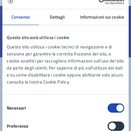
Consenso
Dettagli
Informazioni sui cookie
Quanto sono chiare le informazioni su questa
pagina?
Questo sito web utilizza i cookie
Questo sito utilizza i cookie tecnici di navigazione e di
Valuta 1 stelle su 5
Valuta 2 stelle su 5
Valuta 3 stelle su 5
Valuta 4 stelle su 5
Valuta 5 stelle su 5
sessione per garantire la corretta fruizione del sito, e
cookie analitici per raccogliere informazioni sull'uso del sito
da parte degli utenti. Per saperne di più sull'utilizzo dei dati
e su come disabilitare i cookie oppure abilitarne solo alcuni,
Contatta il comune
consulta la nostra Cookie Policy.
Leggi le domande frequenti
Selezione
Richiedi assistenza
Necessari
del
consenso
Prenota appuntamento
Preferenze