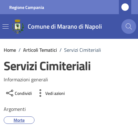
Vai ai contenuti
Vai al footer
Regione Campania
Comune di Marano di Napoli
Home
/
Articoli Tematici
/
Servizi Cimiteriali
Servizi Cimiteriali
Informazioni generali
Condividi
Vedi azioni
Argomenti
Morte