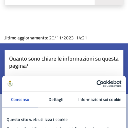
Ultimo aggiornamento:
20/11/2023, 14:21
Quanto sono chiare le informazioni su questa
pagina?
Valuta 1 stelle su 5
Valuta 2 stelle su 5
Valuta 3 stelle su 5
Valuta 4 stelle su 5
Valuta 5 stelle su 5
Consenso
Dettagli
Informazioni sui cookie
Contatta il comune
Questo sito web utilizza i cookie