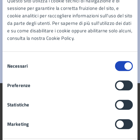
Questo sito utilizza i cookie tecnici di navigazione e di
Leggi le domande frequenti
sessione per garantire la corretta fruizione del sito, e
Richiedi assistenza
cookie analitici per raccogliere informazioni sull'uso del sito
da parte degli utenti. Per saperne di più sull'utilizzo dei dati
Prenota appuntamento
e su come disabilitare i cookie oppure abilitarne solo alcuni,
consulta la nostra Cookie Policy.
Problemi in città
Segnala disservizio
Selezione
Necessari
del
consenso
Preferenze
Statistiche
Comune di Marano di Napoli
Marketing
AMMINISTRAZIONE