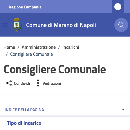
Vai ai contenuti
Vai al footer
Regione Campania
Comune di Marano di Napoli
Home
/
Amministrazione
/
Incarichi
/
Consigliere Comunale
Consigliere Comunale
Condividi
Vedi azioni
INDICE DELLA PAGINA
Tipo di incarico