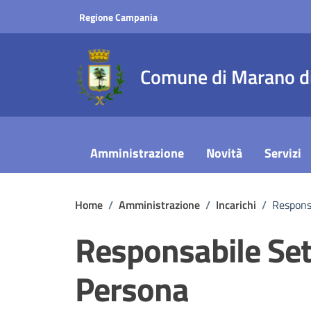
Vai ai contenuti
Vai al footer
Regione Campania
Comune di Marano di
Amministrazione
Novità
Servizi
Home
/
Amministrazione
/
Incarichi
/
Responsa
Responsabile Sett
Persona