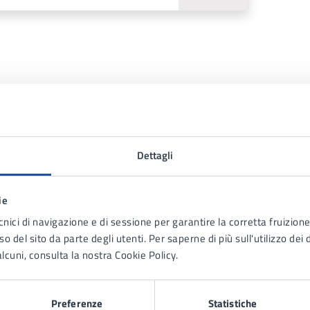
Dettagli
ie
to sono chiare le informazioni su questa
cnici di navigazione e di sessione per garantire la corretta fruizione 
na?
o del sito da parte degli utenti. Per saperne di più sull'utilizzo dei 
lcuni, consulta la nostra Cookie Policy.
1 stelle su 5
uta 2 stelle su 5
Valuta 3 stelle su 5
Valuta 4 stelle su 5
Valuta 5 stelle su 5
Preferenze
Statistiche