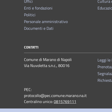
Uffici
Cultura 
Enti e fondazioni
Educazi
Politici
Personale amministrativo
Documenti e Dati
CONTATTI
Comune di Marano di Napoli
Leggi le
Via Nuvoletta s.n.c., 80016
Prenota
Segnalaz
Richiest
PEC:
protocollo@pec.comune.marano.na.it
Centralino unico:
0815769111