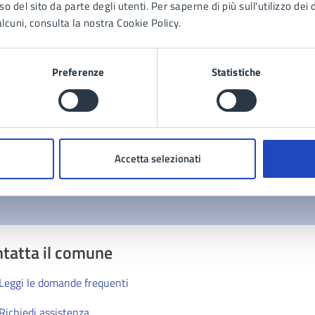
o del sito da parte degli utenti. Per saperne di più sull'utilizzo dei 
lcuni, consulta la nostra Cookie Policy.
to sono chiare le informazioni su questa
na?
Preferenze
Statistiche
1 stelle su 5
uta 2 stelle su 5
Valuta 3 stelle su 5
Valuta 4 stelle su 5
Valuta 5 stelle su 5
Accetta selezionati
tatta il comune
Leggi le domande frequenti
Richiedi assistenza