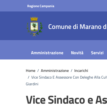
Vai ai contenuti
Vai al footer
Regione Campania
Comune di Marano di
Amministrazione
Novità
Servizi
Home
/
Amministrazione
/
Incarichi
/
Vice Sindaco E Assessore Con Deleghe Alla Cultu
Giardini
Vice Sindaco e A