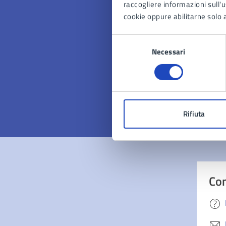
raccogliere informazioni sull'us
cookie oppure abilitarne solo a
Quan
Selezione
pagi
Necessari
del
consenso
Valuta 
Val
Rifiuta
Con