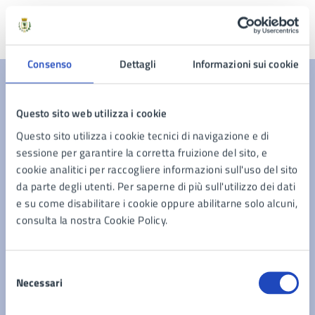
Ultimo aggiornamento:
28/04/2025, 15:03
Consenso
Dettagli
Informazioni sui cookie
Contenuti correlati
Questo sito web utilizza i cookie
Questo sito utilizza i cookie tecnici di navigazione e di
Documenti
sessione per garantire la corretta fruizione del sito, e
cookie analitici per raccogliere informazioni sull'uso del sito
da parte degli utenti. Per saperne di più sull'utilizzo dei dati
Colloquio attitudinale ai sensi della deliberazione
e su come disabilitare i cookie oppure abilitarne solo alcuni,
di Commissione Straordinaria, nr. 73/2024 per il
consulta la nostra Cookie Policy.
profilo di Istruttore Tecnico/Geometra –
inquadramento Area degli Istruttori.
Selezione
Necessari
del
consenso