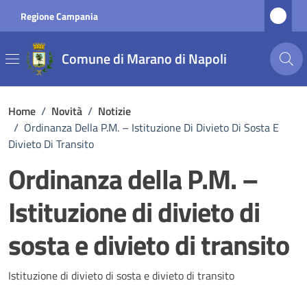
Vai ai contenuti
Vai al footer
Regione Campania
Comune di Marano di Napoli
Home
/
Novità
/
Notizie
/
Ordinanza Della P.M. – Istituzione Di Divieto Di Sosta E
Divieto Di Transito
Ordinanza della P.M. –
Istituzione di divieto di
sosta e divieto di transito
Dettagli della notizia
Istituzione di divieto di sosta e divieto di transito