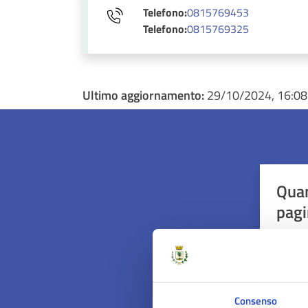
Telefono:
0815769453
Telefono:
0815769325
Ultimo aggiornamento:
29/10/2024, 16:08
Quan
pagi
Valuta 
Val
Consenso