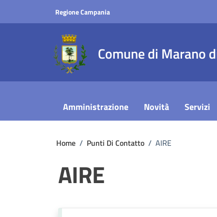
Vai ai contenuti
Vai al footer
Regione Campania
Comune di Marano di
Amministrazione
Novità
Servizi
Home
/
Punti Di Contatto
/
AIRE
AIRE