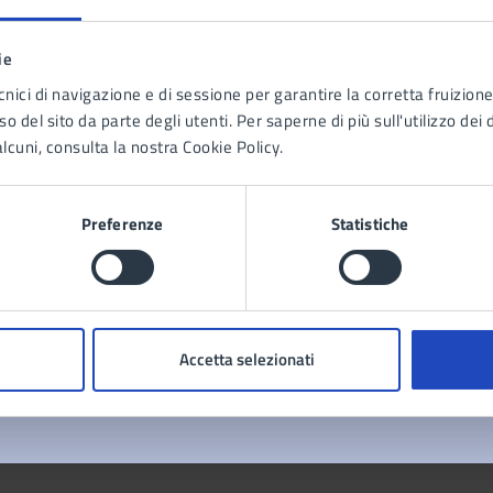
ie
cnici di navigazione e di sessione per garantire la corretta fruizione 
tatta il comune
o del sito da parte degli utenti. Per saperne di più sull'utilizzo dei 
lcuni, consulta la nostra Cookie Policy.
Leggi le domande frequenti
Richiedi assistenza
Preferenze
Statistiche
Prenota appuntamento
blemi in città
Accetta selezionati
Segnala disservizio