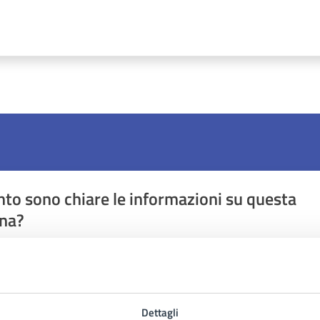
to sono chiare le informazioni su questa
na?
1 stelle su 5
uta 2 stelle su 5
Valuta 3 stelle su 5
Valuta 4 stelle su 5
Valuta 5 stelle su 5
Dettagli