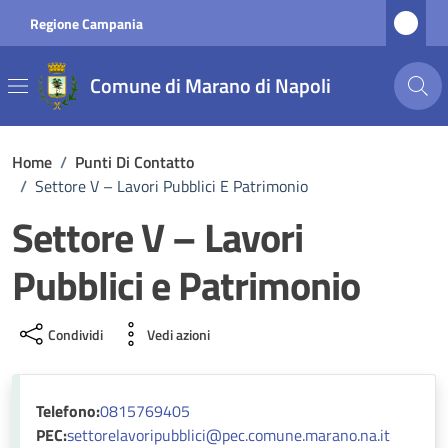
Vai ai contenuti
Vai al footer
Regione Campania
Comune di Marano di Napoli
Home
/
Punti Di Contatto
/
Settore V – Lavori Pubblici E Patrimonio
Settore V – Lavori
Pubblici e Patrimonio
Condividi
Vedi azioni
Telefono:
0815769405
PEC:
settorelavoripubblici@pec.comune.marano.na.it