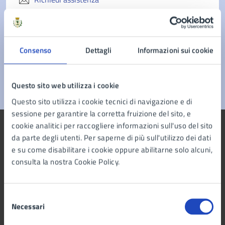
Prenota appuntamento
Problemi in città
Consenso
Dettagli
Informazioni sui cookie
Segnala disservizio
Questo sito web utilizza i cookie
Questo sito utilizza i cookie tecnici di navigazione e di
sessione per garantire la corretta fruizione del sito, e
cookie analitici per raccogliere informazioni sull'uso del sito
da parte degli utenti. Per saperne di più sull'utilizzo dei dati
e su come disabilitare i cookie oppure abilitarne solo alcuni,
consulta la nostra Cookie Policy.
Comune di Marano di Napoli
Selezione
AMMINISTRAZIONE
Necessari
del
Organi di governo
consenso
Aree amministrative