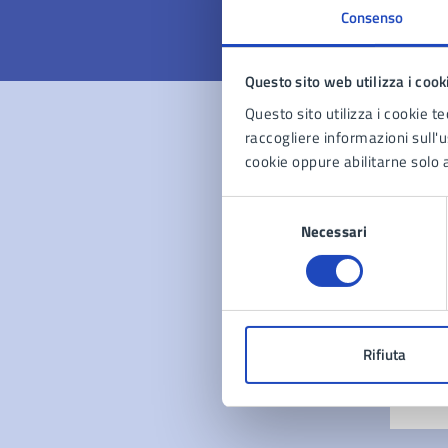
Consenso
Questo sito web utilizza i cook
Questo sito utilizza i cookie te
raccogliere informazioni sull'us
cookie oppure abilitarne solo a
Con
Selezione
Necessari
del
consenso
Pro
Rifiuta