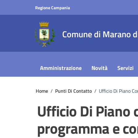
Vai ai contenuti
Vai al footer
Regione Campania
Comune di Marano di
Amministrazione
Novità
Servizi
Home
/
Punti Di Contatto
/
Ufficio Di Piano 
Ufficio Di Piano
programma e co