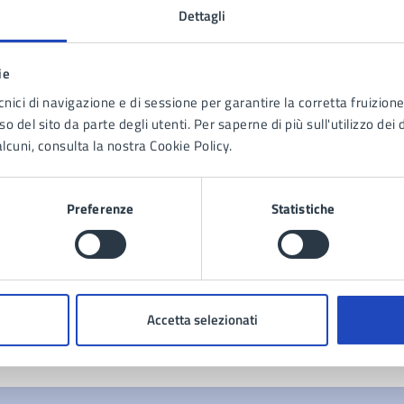
Dettagli
ie
cnici di navigazione e di sessione per garantire la corretta fruizione 
o del sito da parte degli utenti. Per saperne di più sull'utilizzo dei 
lcuni, consulta la nostra Cookie Policy.
tatta il comune
Leggi le domande frequenti
Preferenze
Statistiche
Richiedi assistenza
Prenota appuntamento
blemi in città
Accetta selezionati
Segnala disservizio