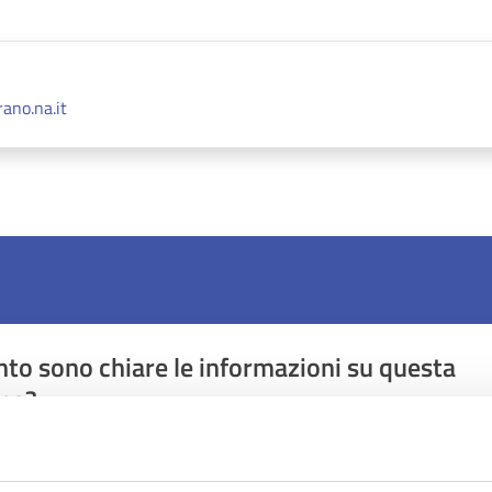
ano.na.it
to sono chiare le informazioni su questa
na?
1 stelle su 5
uta 2 stelle su 5
Valuta 3 stelle su 5
Valuta 4 stelle su 5
Valuta 5 stelle su 5