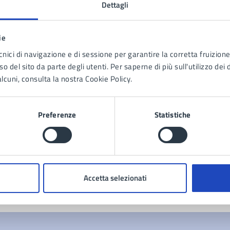
Dettagli
ie
cnici di navigazione e di sessione per garantire la corretta fruizione 
o del sito da parte degli utenti. Per saperne di più sull'utilizzo dei 
tatta il comune
lcuni, consulta la nostra Cookie Policy.
Leggi le domande frequenti
Preferenze
Statistiche
Richiedi assistenza
Prenota appuntamento
blemi in città
Accetta selezionati
Segnala disservizio