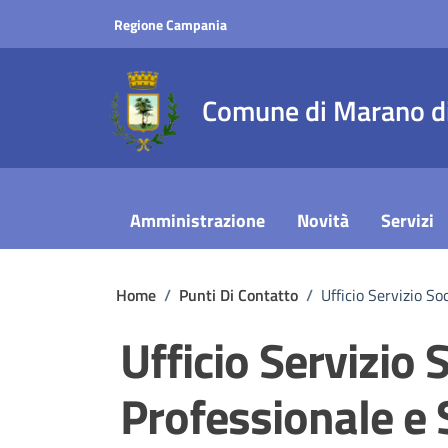
Vai ai contenuti
Vai al footer
Regione Campania
Comune di Marano di
Amministrazione
Novità
Servizi
Home
/
Punti Di Contatto
/
Ufficio Servizio So
Ufficio Servizio 
Professionale e 