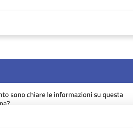
to sono chiare le informazioni su questa
na?
1 stelle su 5
uta 2 stelle su 5
Valuta 3 stelle su 5
Valuta 4 stelle su 5
Valuta 5 stelle su 5