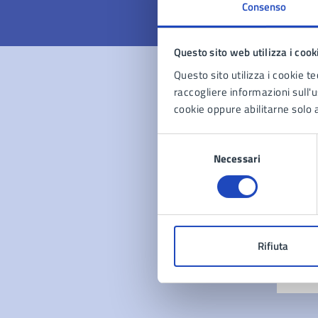
Consenso
Questo sito web utilizza i cook
Questo sito utilizza i cookie te
raccogliere informazioni sull'us
Con
cookie oppure abilitarne solo a
Selezione
Necessari
del
consenso
Pro
Rifiuta