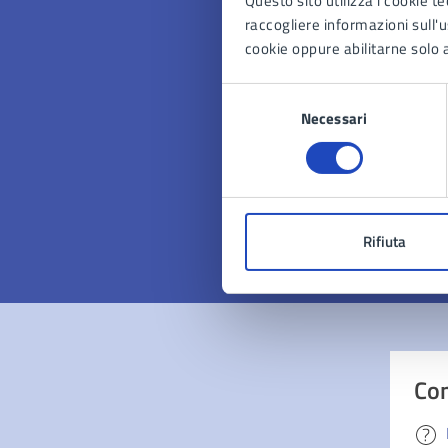
Questo sito utilizza i cookie te
raccogliere informazioni sull'us
cookie oppure abilitarne solo a
Selezione
Quan
Necessari
del
pagi
consenso
Valuta 
Val
Rifiuta
Con