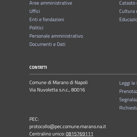
Aree amministrative
Catasto 
Uffici
Cultura 
Enti e fondazioni
Educazi
Politici
Personale amministrativo
Documenti e Dati
CONTATTI
Comune di Marano di Napoli
Leggi le
Via Nuvoletta s.n.c., 80016
Prenota
Segnalaz
Richiest
PEC:
protocollo@pec.comune.marano.na.it
Centralino unico:
0815769111