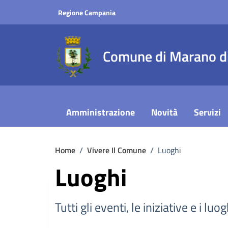
Vai ai contenuti
Vai al footer
Regione Campania
Comune di Marano di
Amministrazione
Novità
Servizi
Home
/
Vivere Il Comune
/
Luoghi
Luoghi
Tutti gli eventi, le iniziative e i lu