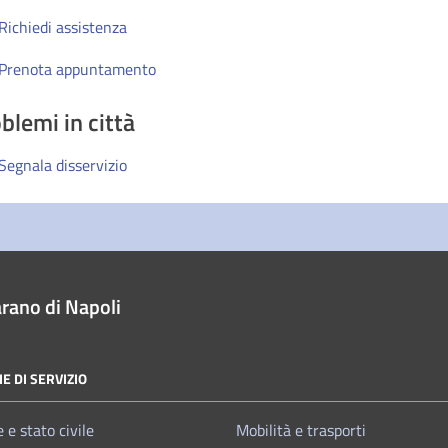
Richiedi assistenza
Prenota appuntamento
blemi in città
Segnala disservizio
rano di Napoli
E DI SERVIZIO
 e stato civile
Mobilità e trasporti