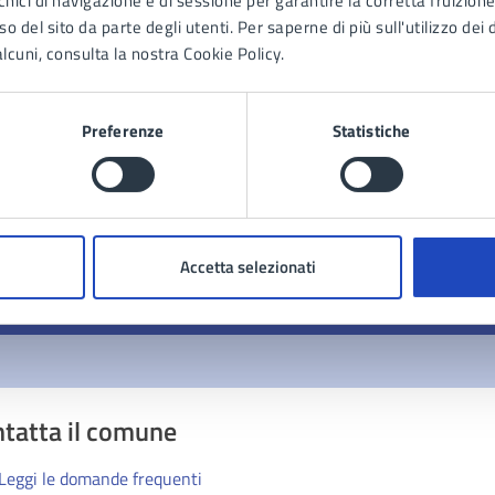
cnici di navigazione e di sessione per garantire la corretta fruizione 
o del sito da parte degli utenti. Per saperne di più sull'utilizzo dei 
lcuni, consulta la nostra Cookie Policy.
to sono chiare le informazioni su questa
Preferenze
Statistiche
na?
1 stelle su 5
uta 2 stelle su 5
Valuta 3 stelle su 5
Valuta 4 stelle su 5
Valuta 5 stelle su 5
Accetta selezionati
tatta il comune
Leggi le domande frequenti