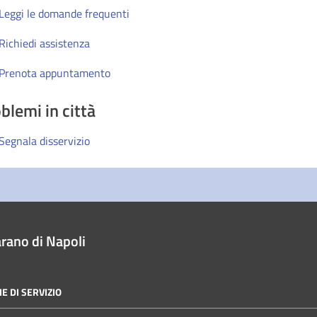
Leggi le domande frequenti
Richiedi assistenza
Prenota appuntamento
blemi in città
Segnala disservizio
rano di Napoli
E DI SERVIZIO