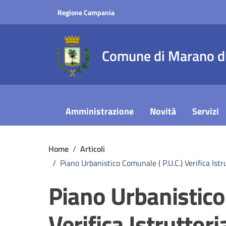
Vai ai contenuti
Vai al footer
Regione Campania
Comune di Marano di
Amministrazione
Novità
Servizi
Home
/
Articoli
/
Piano Urbanistico Comunale ( P.U.C.) Verifica I
Piano Urbanistico
Verifica Istruttor