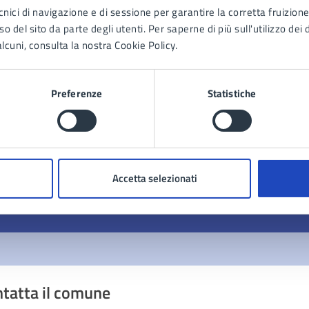
cnici di navigazione e di sessione per garantire la corretta fruizione 
o del sito da parte degli utenti. Per saperne di più sull'utilizzo dei 
lcuni, consulta la nostra Cookie Policy.
Preferenze
Statistiche
to sono chiare le informazioni su questa
na?
1 stelle su 5
uta 2 stelle su 5
Valuta 3 stelle su 5
Valuta 4 stelle su 5
Valuta 5 stelle su 5
Accetta selezionati
tatta il comune