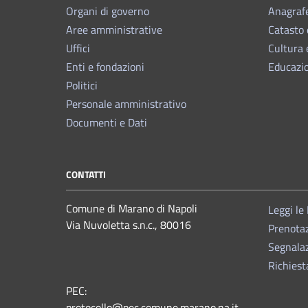
Organi di governo
Anagrafe
Aree amministrative
Catasto 
Uffici
Cultura 
Enti e fondazioni
Educazi
Politici
Personale amministrativo
Documenti e Dati
CONTATTI
Comune di Marano di Napoli
Leggi le
Via Nuvoletta s.n.c., 80016
Prenota
Segnalaz
Richiest
PEC:
protocollo@pec.comune.marano.na.it