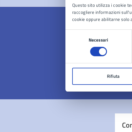
Questo sito utilizza i cookie te
raccogliere informazioni sull'us
cookie oppure abilitarne solo a
Selezione
Necessari
Quan
del
consenso
pagi
Valuta 
Val
Rifiuta
Con