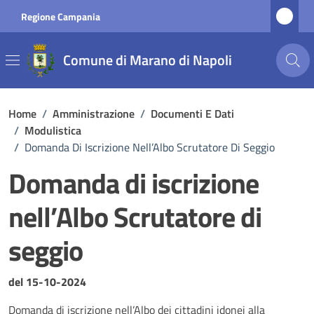
Vai ai contenuti
Vai al footer
Regione Campania
Comune di Marano di Napoli
Home
/
Amministrazione
/
Documenti E Dati
/
Modulistica
/
Domanda Di Iscrizione Nell’Albo Scrutatore Di Seggio
Domanda di iscrizione
nell’Albo Scrutatore di
seggio
Dettagli del documento
del 15-10-2024
Domanda di iscrizione nell’Albo dei cittadini idonei alla