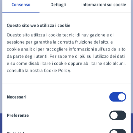
Consenso
Dettagli
Informazioni sui cookie
Richiedere permesso di occupazione suolo pubblico
Presentare domanda per un contributo (Trasporto
scolastico in favore di alunni con disabilità)
Questo sito web utilizza i cookie
Richiedere una pubblicazione di matrimonio
Questo sito utilizza i cookie tecnici di navigazione e di
Richiedere accesso agli atti
sessione per garantire la corretta fruizione del sito, e
cookie analitici per raccogliere informazioni sull'uso del sito
da parte degli utenti. Per saperne di più sull'utilizzo dei dati
Vedi altri 6
e su come disabilitare i cookie oppure abilitarne solo alcuni,
consulta la nostra Cookie Policy.
Selezione
Necessari
del
consenso
Preferenze
Quanto sono chiare le informazioni su questa