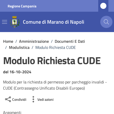
Vai ai contenuti
Vai al footer
Regione Campania
Comune di Marano di Napoli
Home
/
Amministrazione
/
Documenti E Dati
/
Modulistica
/
Modulo Richiesta CUDE
Modulo Richiesta CUDE
Dettagli del documento
del 16-10-2024
Modulo per la richiesta di permesso per parcheggio invalidi -
CUDE (Contrassegno Unificato Disabili Europeo)
Condividi
Vedi azioni
Argomenti