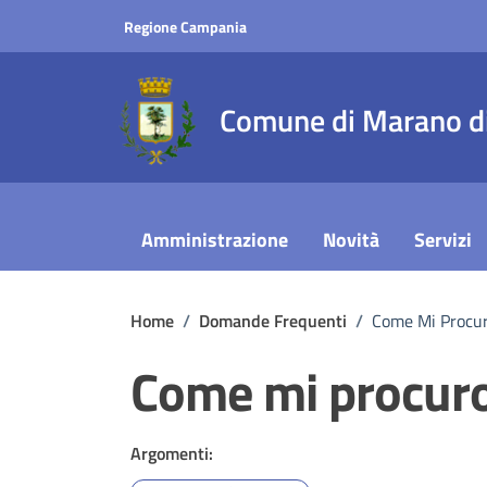
Vai ai contenuti
Vai al footer
Regione Campania
Comune di Marano di
Amministrazione
Novità
Servizi
Home
/
Domande Frequenti
/
Come Mi Procur
Come mi procuro 
Argomenti: