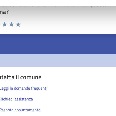
to sono chiare le informazioni su questa
na?
1 stelle su 5
uta 2 stelle su 5
Valuta 3 stelle su 5
Valuta 4 stelle su 5
Valuta 5 stelle su 5
tatta il comune
Leggi le domande frequenti
Richiedi assistenza
Prenota appuntamento