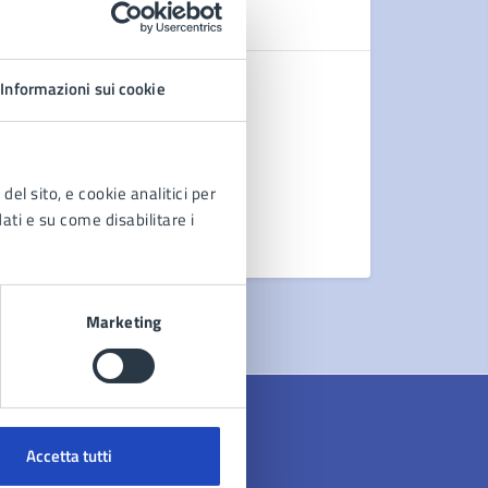
N
Comunicat
Informazioni sui cookie
AVVISO A
AVVISO A
AVVISO A
del sito, e cookie analitici per
dati e su come disabilitare i
Vedi altri
Marketing
Accetta tutti