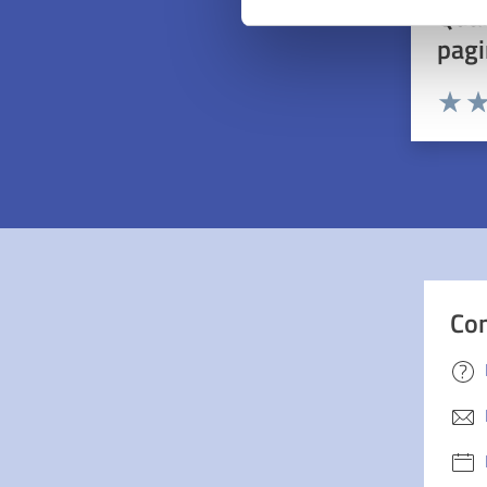
Quan
pagi
Valuta 
Val
Con