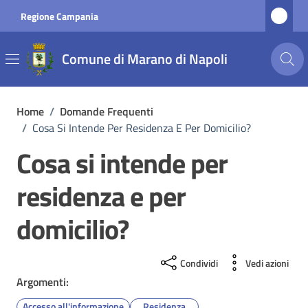
Vai ai contenuti
Vai al footer
Regione Campania
Comune di Marano di Napoli
Home
/
Domande Frequenti
/
Cosa Si Intende Per Residenza E Per Domicilio?
Cosa si intende per
residenza e per
domicilio?
Condividi
Vedi azioni
Argomenti:
Accesso all'informazione
Residenza