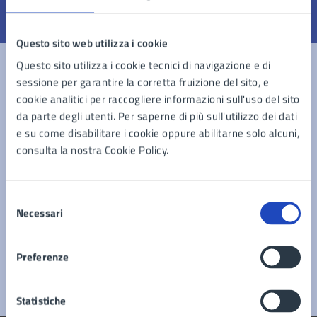
Valuta 1 stelle su 5
Valuta 2 stelle su 5
Valuta 3 stelle su 5
Valuta 4 stelle su 5
Valuta 5 stelle su 5
Questo sito web utilizza i cookie
Questo sito utilizza i cookie tecnici di navigazione e di
sessione per garantire la corretta fruizione del sito, e
cookie analitici per raccogliere informazioni sull'uso del sito
Contatta il comune
da parte degli utenti. Per saperne di più sull'utilizzo dei dati
Leggi le domande frequenti
e su come disabilitare i cookie oppure abilitarne solo alcuni,
consulta la nostra Cookie Policy.
Richiedi assistenza
Prenota appuntamento
Selezione
Necessari
del
Problemi in città
consenso
Segnala disservizio
Preferenze
Statistiche