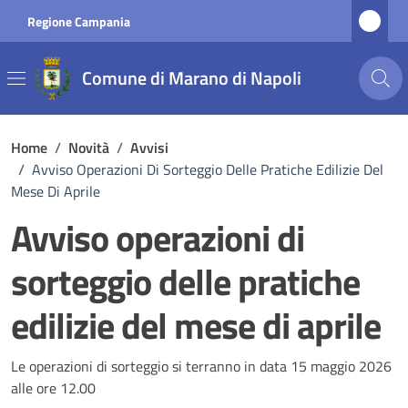
Vai ai contenuti
Vai al footer
Regione Campania
Comune di Marano di Napoli
Home
/
Novità
/
Avvisi
/
Avviso Operazioni Di Sorteggio Delle Pratiche Edilizie Del
Mese Di Aprile
Avviso operazioni di
sorteggio delle pratiche
edilizie del mese di aprile
Dettagli della notizia
Le operazioni di sorteggio si terranno in data 15 maggio 2026
alle ore 12.00