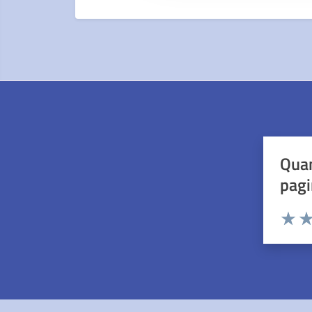
Quan
pagi
Valuta 
Val