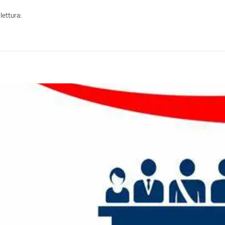
lettura:
n