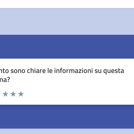
to sono chiare le informazioni su questa
na?
1 stelle su 5
uta 2 stelle su 5
Valuta 3 stelle su 5
Valuta 4 stelle su 5
Valuta 5 stelle su 5