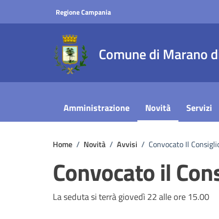
Vai ai contenuti
Vai al footer
Regione Campania
Comune di Marano di
Amministrazione
Novità
Servizi
Home
/
Novità
/
Avvisi
/
Convocato Il Consigl
Convocato il Con
Dettagli della notizi
La seduta si terrà giovedì 22 alle ore 15.00