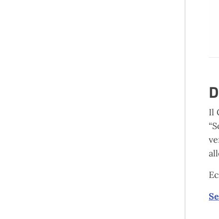
D
Il
“S
ve
al
Ec
Se