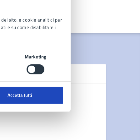
del sito, e cookie analitici per
dati e su come disabilitare i
Marketing
N
Comunicat
Accetta tutti
AVVISO A
AVVISO A
AVVISO A
Vedi altri