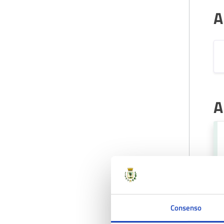
A
A
Consenso