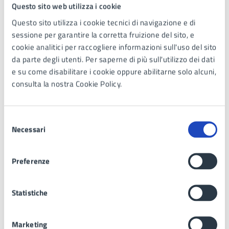
Questo sito web utilizza i cookie
-
Fr
Questo sito utilizza i cookie tecnici di navigazione e di
ancesco IOVINO
sessione per garantire la corretta fruizione del sito, e
per la lista provinciale n. 19 - “FRATELLI D’ITALIA
cookie analitici per raccogliere informazioni sull'uso del sito
GIORGIA MELONI PER CIRIELLI”
da parte degli utenti. Per saperne di più sull'utilizzo dei dati
-
e su come disabilitare i cookie oppure abilitarne solo alcuni,
P
consulta la nostra Cookie Policy.
almira FELE (detta Ira)
-
Gennar
Selezione
Necessari
o SANGIULIANO (detto Genny)
del
-
consenso
Raffaele Maria PISA
Preferenze
CANE
Napoli 19 dicembre 2025
Modello n. 321 - AR
Statistiche
IL PREFETTO
(di Bari)
Marketing
COMUNE DI MARANO DI NAPOLI - c_e906 -