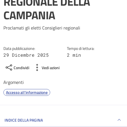
REGIONALE DELLA
CAMPANIA
Dettagli della notizia
Proclamati gli eletti Consiglieri regionali
Data pubblicazione:
Tempo di lettura:
29 Dicembre 2025
2 min
Condividi
Vedi azioni
Argomenti
Accesso all'informazione
INDICE DELLA PAGINA