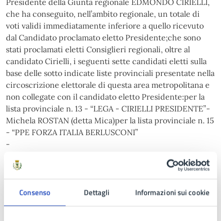
Presidente della Giunta regionale EDMONDO CIRIELLI,
che ha conseguito, nell’ambito regionale, un totale di
voti validi immediatamente inferiore a quello ricevuto
dal Candidato proclamato eletto Presidente;che sono
stati proclamati eletti Consiglieri regionali, oltre al
candidato Cirielli, i seguenti sette candidati eletti sulla
base delle sotto indicate liste provinciali presentate nella
circoscrizione elettorale di questa area metropolitana e
non collegate con il candidato eletto Presidente:per la
lista provinciale n. 13 - “LEGA - CIRIELLI PRESIDENTE”-
Michela ROSTAN (detta Mica)per la lista provinciale n. 15
- “PPE FORZA ITALIA BERLUSCONI”
-
Massimo PELLICCIA (detto Massimo)
-
Assunta P
ANICO (detta Susy)
Consenso
Dettagli
Informazioni sui cookie
per la lista provinciale n. 17 - “CIRIELLI PRESIDENTE PER
LA CAMPANIA - MODERATI E RIFORMISTI”