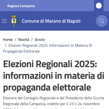
Vai ai contenuti
Vai al footer
Regione Campania
Comune di Marano di Napoli
Home
/
Novità
/
Avvisi
/
Elezioni Regionali 2025: Informazioni In Materia Di
Propaganda Elettorale
Elezioni Regionali 2025:
informazioni in materia di
propaganda elettorale
Dettagli della notizia
Elezione del Consiglio Regionale e del Presidente della Giunta
Regionale della Campania, indette per il 23 e 24 novembre