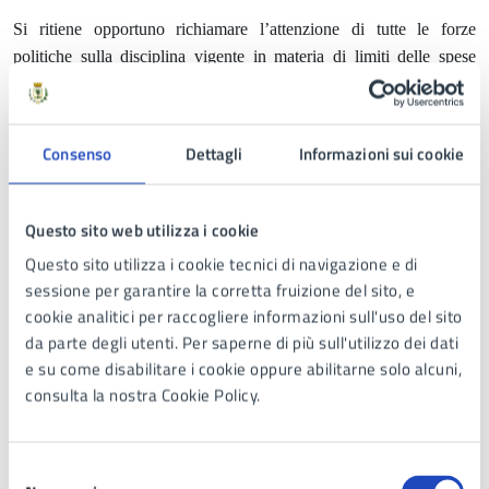
Si ritiene opportuno richiamare l’attenzione di tutte le forze
politiche sulla disciplina vigente in materia di limiti delle spese
elettorali e procedure di pubblicità e controllo delle stesse, di cui, in
particolare, all’art. 5 della legge n. 43 del 23 febbraio 1995 e s.m.i,
e art. 7 della legge 10 dicembre 1993 n. 515 e s.m.i., in quanto
Consenso
Dettagli
Informazioni sui cookie
compatibile.
Diffusione di sondaggi demoscopici e rilevazioni di voto da
Questo sito web utilizza i cookie
parte di istituti demoscopici (articolo 8 della legge 22 febbraio
Questo sito utilizza i cookie tecnici di navigazione e di
2000, n. 28)
sessione per garantire la corretta fruizione del sito, e
Nei 15 giorni antecedenti la data di votazione, e quindi a partire da
cookie analitici per raccogliere informazioni sull'uso del sito
sabato 08 novembre 2025 sino alla chiusura delle operazioni di
da parte degli utenti. Per saperne di più sull'utilizzo dei dati
voto, cioè fino alle ore 15,00 di lunedì 24 novembre, è vietato
e su come disabilitare i cookie oppure abilitarne solo alcuni,
rendere pubblici o comunque diffondere i risultati di sondaggi
consulta la nostra Cookie Policy.
demoscopici sull'esito delle elezioni e sugli orientamenti politici
degli elettori, anche se tali sondaggi siano stati effettuati in un
Selezione
periodo precedente a quello in cui vige il divieto.