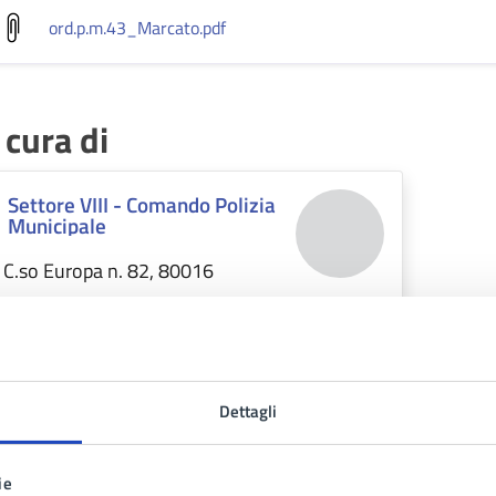
ord.p.m.43_Marcato
.pdf
 cura di
Settore VIII - Comando Polizia
Municipale
C.so Europa n. 82, 80016
Dettagli
ie