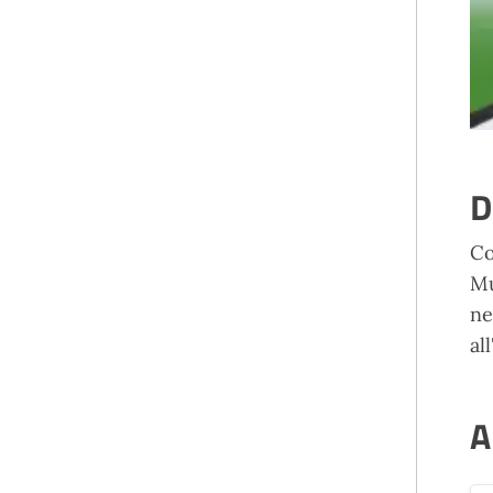
D
Co
Mu
ne
al
A