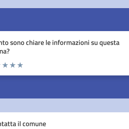
to sono chiare le informazioni su questa
na?
1 stelle su 5
uta 2 stelle su 5
Valuta 3 stelle su 5
Valuta 4 stelle su 5
Valuta 5 stelle su 5
tatta il comune