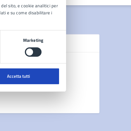
del sito, e cookie analitici per
dati e su come disabilitare i
Marketing
N
Comunicat
AVVISO A
Accetta tutti
AVVISO A
AVVISO A
Vedi altri