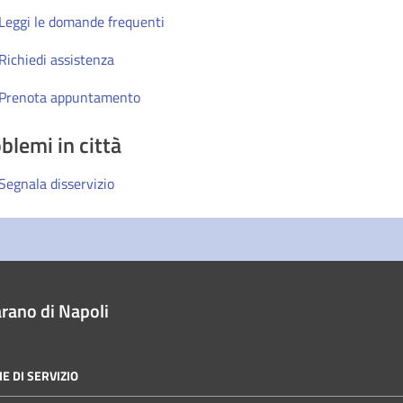
Leggi le domande frequenti
Richiedi assistenza
Prenota appuntamento
blemi in città
Segnala disservizio
rano di Napoli
E DI SERVIZIO