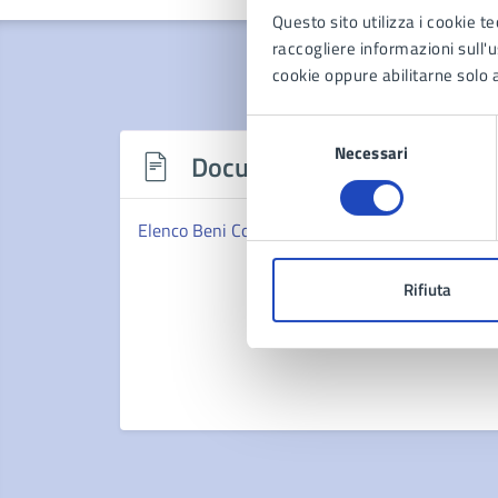
Questo sito utilizza i cookie te
raccogliere informazioni sull'us
cookie oppure abilitarne solo a
Selezione
Necessari
del
Documenti
consenso
Elenco Beni Confiscati
Rifiuta