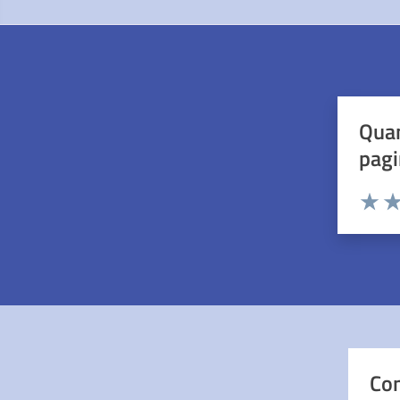
Quan
pagi
Valuta 
Val
Con