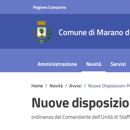
Vai ai contenuti
Vai al footer
Regione Campania
Comune di Marano di
Amministrazione
Novità
Servizi
Home
/
Novità
/
Avvisi
/
Nuove Disposizioni P
Nuove disposizion
Dettagli della notizi
ordinanza del Comandante dell'Unità di Staff