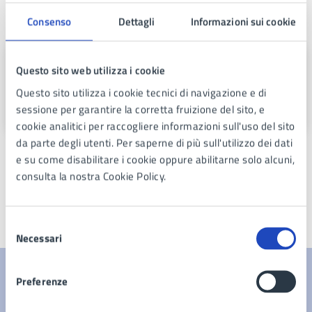
A cura di
Consenso
Dettagli
Informazioni sui cookie
Settore VIII - Comando Polizia
Questo sito web utilizza i cookie
Municipale
Questo sito utilizza i cookie tecnici di navigazione e di
C.so Europa n. 82, 80016
sessione per garantire la corretta fruizione del sito, e
cookie analitici per raccogliere informazioni sull'uso del sito
da parte degli utenti. Per saperne di più sull'utilizzo dei dati
e su come disabilitare i cookie oppure abilitarne solo alcuni,
consulta la nostra Cookie Policy.
Ultimo aggiornamento:
02/10/2025, 12:23
Selezione
Necessari
del
consenso
Preferenze
Contenuti correlati