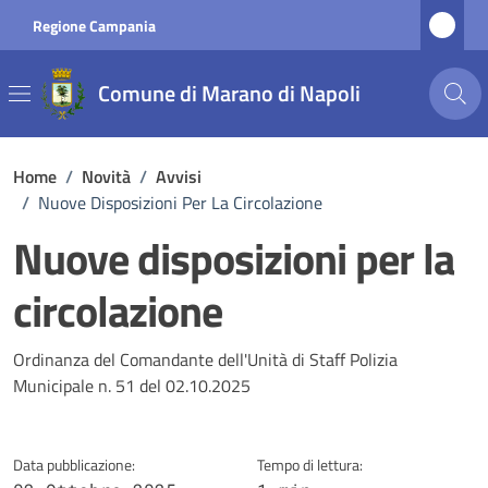
Vai ai contenuti
Vai al footer
Regione Campania
Comune di Marano di Napoli
Home
/
Novità
/
Avvisi
/
Nuove Disposizioni Per La Circolazione
Nuove disposizioni per la
circolazione
Dettagli della notizia
Ordinanza del Comandante dell'Unità di Staff Polizia
Municipale n. 51 del 02.10.2025
Data pubblicazione:
Tempo di lettura: