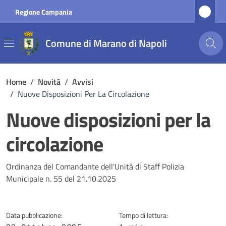
Vai ai contenuti
Vai al footer
Regione Campania
Comune di Marano di Napoli
Home
/
Novità
/
Avvisi
/
Nuove Disposizioni Per La Circolazione
Nuove disposizioni per la
circolazione
Dettagli della notizia
Ordinanza del Comandante dell'Unità di Staff Polizia
Municipale n. 55 del 21.10.2025
Data pubblicazione:
Tempo di lettura: