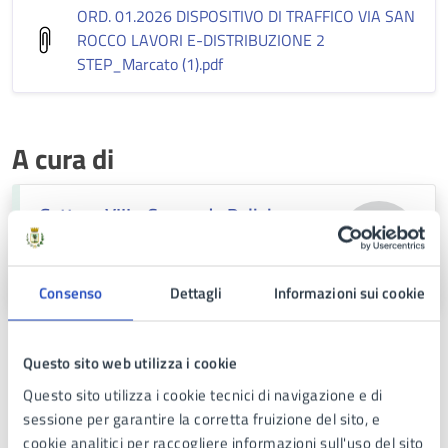
ORD. 01.2026 DISPOSITIVO DI TRAFFICO VIA SAN
ROCCO LAVORI E-DISTRIBUZIONE 2
STEP_Marcato (1)
.pdf
A cura di
Settore VIII - Comando Polizia
Municipale
C.so Europa n. 82, 80016
Consenso
Dettagli
Informazioni sui cookie
Questo sito web utilizza i cookie
Questo sito utilizza i cookie tecnici di navigazione e di
sessione per garantire la corretta fruizione del sito, e
cookie analitici per raccogliere informazioni sull'uso del sito
Ultimo aggiornamento:
05/01/2026, 13:54