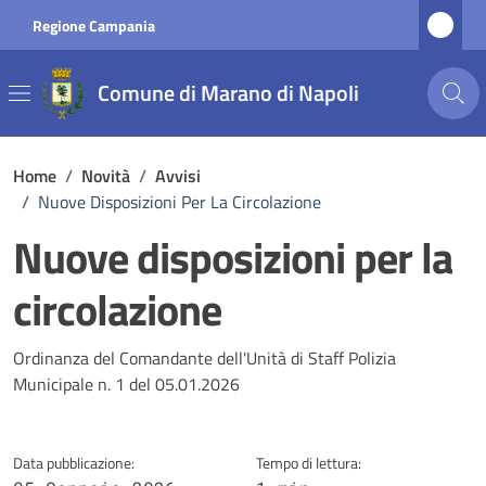
Vai ai contenuti
Vai al footer
Regione Campania
Comune di Marano di Napoli
Home
/
Novità
/
Avvisi
/
Nuove Disposizioni Per La Circolazione
Nuove disposizioni per la
circolazione
Dettagli della notizia
Ordinanza del Comandante dell'Unità di Staff Polizia
Municipale n. 1 del 05.01.2026
Data pubblicazione:
Tempo di lettura: