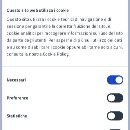
01/07/26
DAL
Questo sito web utilizza i cookie
Comunicato n. 53 della Commissione
Questo sito utilizza i cookie tecnici di navigazione e di
Straordinaria
sessione per garantire la corretta fruizione del sito, e
cookie analitici per raccogliere informazioni sull'uso del sito
Spazio di comunicazione - Lunedì 06.07.2026
da parte degli utenti. Per saperne di più sull'utilizzo dei dati
inizieranno i lavori affidati dalla Direzione
e su come disabilitare i cookie oppure abilitarne solo alcuni,
Generale Ciclo integrato delle acque della
consulta la nostra Cookie Policy.
Regione Campania - previste chiusure stradali
LEGGI DI PIÙ
Selezione
Necessari
del
consenso
Preferenze
Statistiche