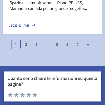
Spazio di comunicazione - Piano PRIUSS,
Marano si candida per un grande progetto
culturale per l’area di Napoli Nord
LEGGI DI PIÙ
1
2
3
…
5
6
7
»
Quanto sono chiare le informazioni su questa
pagina?
Valuta 1 stelle su 5
Valuta 2 stelle su 5
Valuta 3 stelle su 5
Valuta 4 stelle su 5
Valuta 5 stelle su 5