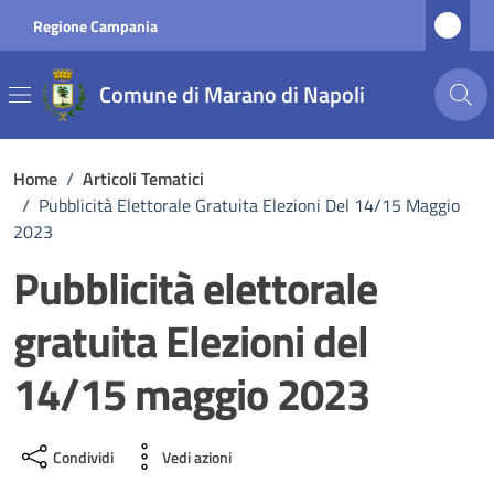
Vai ai contenuti
Vai al footer
Regione Campania
Comune di Marano di Napoli
Home
/
Articoli Tematici
/
Pubblicità Elettorale Gratuita Elezioni Del 14/15 Maggio
2023
Pubblicità elettorale
gratuita Elezioni del
14/15 maggio 2023
Condividi
Vedi azioni