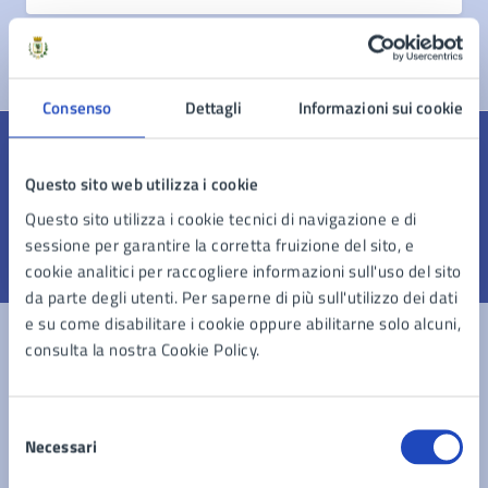
Consenso
Dettagli
Informazioni sui cookie
Quanto sono chiare le informazioni su questa
Questo sito web utilizza i cookie
pagina?
Questo sito utilizza i cookie tecnici di navigazione e di
sessione per garantire la corretta fruizione del sito, e
cookie analitici per raccogliere informazioni sull'uso del sito
Valuta 1 stelle su 5
Valuta 2 stelle su 5
Valuta 3 stelle su 5
Valuta 4 stelle su 5
Valuta 5 stelle su 5
da parte degli utenti. Per saperne di più sull'utilizzo dei dati
e su come disabilitare i cookie oppure abilitarne solo alcuni,
consulta la nostra Cookie Policy.
Contatta il comune
Selezione
Leggi le domande frequenti
Necessari
del
consenso
Richiedi assistenza