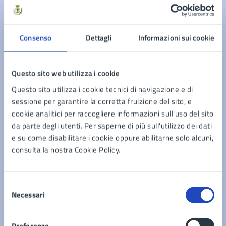
Contenuti correlati
Consenso
Dettagli
Informazioni sui cookie
Documenti
Questo sito web utilizza i cookie
Colloquio attitudinale ai sensi della deliberazione
Questo sito utilizza i cookie tecnici di navigazione e di
di Commissione Straordinaria, nr. 73/2024 per il
sessione per garantire la corretta fruizione del sito, e
profilo di Istruttore Tecnico/Geometra –
Regolamento per il monitoraggio a tutela dell’aria,
cookie analitici per raccogliere informazioni sull'uso del sito
inquadramento Area degli Istruttori.
impianti termici e controllo fonti d’emissione per
da parte degli utenti. Per saperne di più sull'utilizzo dei dati
l’esecuzione delle ispezioni sullo stato di esercizio
e su come disabilitare i cookie oppure abilitarne solo alcuni,
Regolamento per la monetizzazione delle aree da
e manutenzione degli impianti termici
consulta la nostra Cookie Policy.
cedere a standars pubblici
Regolamento utilizzo locali comunale
Selezione
Vedi altri 6
Necessari
del
consenso
Preferenze