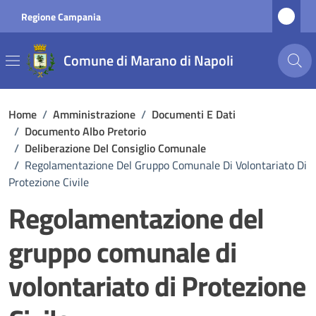
Vai ai contenuti
Vai al footer
Regione Campania
Comune di Marano di Napoli
Home
/
Amministrazione
/
Documenti E Dati
/
Documento Albo Pretorio
/
Deliberazione Del Consiglio Comunale
/
Regolamentazione Del Gruppo Comunale Di Volontariato Di
Protezione Civile
Regolamentazione del
gruppo comunale di
volontariato di Protezione