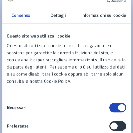
Documenti
Consenso
Dettagli
Informazioni sui cookie
Colloquio attitudinale ai sensi della deliberazione
di Commissione Straordinaria, nr. 73/2024 per il
Questo sito web utilizza i cookie
profilo di Istruttore Tecnico/Geometra –
Regolamento per il monitoraggio a tutela dell’aria,
Questo sito utilizza i cookie tecnici di navigazione e di
inquadramento Area degli Istruttori.
impianti termici e controllo fonti d’emissione per
sessione per garantire la corretta fruizione del sito, e
l’esecuzione delle ispezioni sullo stato di esercizio
cookie analitici per raccogliere informazioni sull'uso del sito
Regolamento per la monetizzazione delle aree da
e manutenzione degli impianti termici
da parte degli utenti. Per saperne di più sull'utilizzo dei dati
cedere a standars pubblici
e su come disabilitare i cookie oppure abilitarne solo alcuni,
Regolamentazione del gruppo comunale di
consulta la nostra Cookie Policy.
volontariato di Protezione Civile
Vedi altri 6
Selezione
Necessari
del
consenso
Preferenze