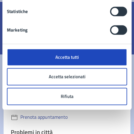
Statistiche
Quanto sono chiare le informazioni su questa
pagina?
Marketing
Valuta 1 stelle su 5
Valuta 2 stelle su 5
Valuta 3 stelle su 5
Valuta 4 stelle su 5
Valuta 5 stelle su 5
Accetta tutti
Accetta selezionati
Contatta il comune
Leggi le domande frequenti
Rifiuta
Richiedi assistenza
Prenota appuntamento
Problemi in città