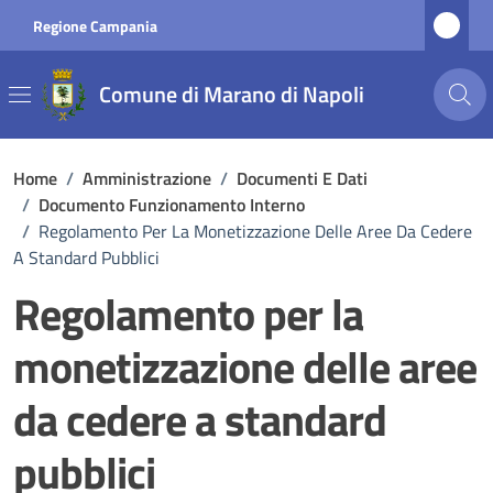
Vai ai contenuti
Vai al footer
Regione Campania
Comune di Marano di Napoli
Home
/
Amministrazione
/
Documenti E Dati
/
Documento Funzionamento Interno
/
Regolamento Per La Monetizzazione Delle Aree Da Cedere
A Standard Pubblici
Regolamento per la
monetizzazione delle aree
da cedere a standard
pubblici