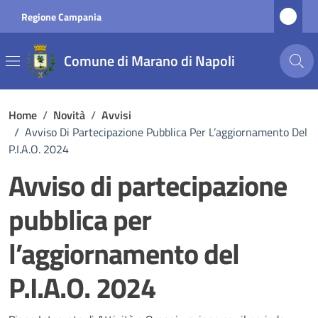
Vai ai contenuti
Vai al footer
Regione Campania
Comune di Marano di Napoli
Home
/
Novità
/
Avvisi
/
Avviso Di Partecipazione Pubblica Per L’aggiornamento Del
P.I.A.O. 2024
Avviso di partecipazione
pubblica per
l’aggiornamento del
P.I.A.O. 2024