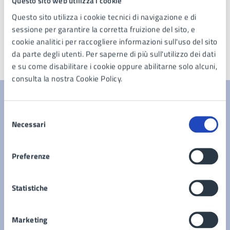
Questo sito web utilizza i cookie
Questo sito utilizza i cookie tecnici di navigazione e di
sessione per garantire la corretta fruizione del sito, e
cookie analitici per raccogliere informazioni sull'uso del sito
da parte degli utenti. Per saperne di più sull'utilizzo dei dati
Ultimo aggiornamento:
28/04/2025, 15:11
e su come disabilitare i cookie oppure abilitarne solo alcuni,
consulta la nostra Cookie Policy.
Contenuti correlati
Selezione
Necessari
del
consenso
Documenti
Preferenze
Elenco Beni Confiscati
Statistiche
Marketing