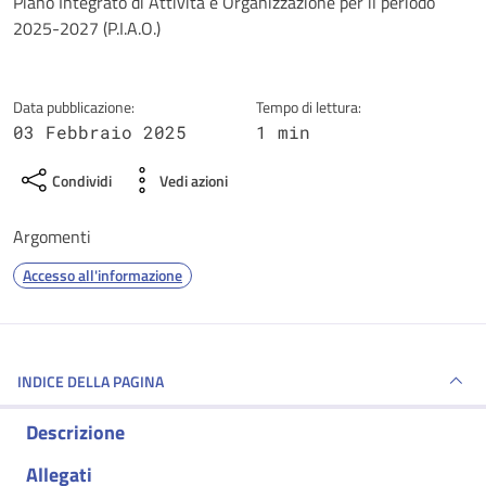
Dettagli della notizia
Piano Integrato di Attività e Organizzazione per il periodo
2025-2027 (P.I.A.O.)
Data pubblicazione:
Tempo di lettura:
03 Febbraio 2025
1 min
Condividi
Vedi azioni
Argomenti
Accesso all'informazione
INDICE DELLA PAGINA
Descrizione
Allegati