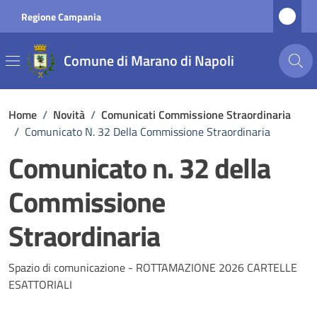
Vai ai contenuti
Vai al footer
Regione Campania
Comune di Marano di Napoli
Home
/
Novità
/
Comunicati Commissione Straordinaria
/
Comunicato N. 32 Della Commissione Straordinaria
Comunicato n. 32 della
Commissione
Straordinaria
Dettagli della notizia
Spazio di comunicazione - ROTTAMAZIONE 2026 CARTELLE
ESATTORIALI