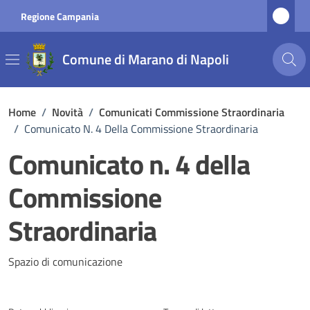
Vai ai contenuti
Vai al footer
Regione Campania
Comune di Marano di Napoli
Home
/
Novità
/
Comunicati Commissione Straordinaria
/
Comunicato N. 4 Della Commissione Straordinaria
Comunicato n. 4 della
Commissione
Straordinaria
Dettagli della notizia
Spazio di comunicazione