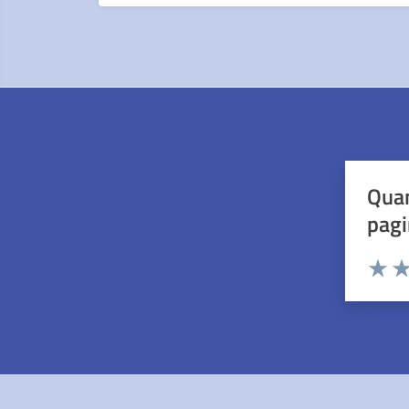
Quan
pagi
Valuta 
Val