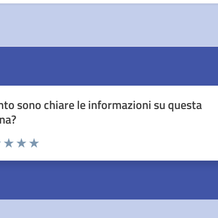
to sono chiare le informazioni su questa
na?
1 stelle su 5
uta 2 stelle su 5
Valuta 3 stelle su 5
Valuta 4 stelle su 5
Valuta 5 stelle su 5