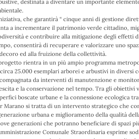
bustive, destinata a diventare un importante elemento
bientale.
iniziativa, che garantirà “ cinque anni di gestione dir
nta a incrementare il patrimonio verde cittadino, miglio
odiversità e contribuire alla mitigazione degli effetti 
mpo, consentirà di recuperare e valorizzare uno spazi
 decoro ed alla fruizione della collettività.
 progetto rientra in un più ampio programma metrop
 circa 25.000 esemplari arborei e arbustivi in diversi 
compagnata da interventi di manutenzione e monitorag
escita e la conservazione nel tempo. Tra gli obiettivi
perfici boscate urbane e la connessione ecologica tra l
r Marano si tratta di un intervento strategico che co
generazione urbana e miglioramento della qualità della
ove generazioni che potranno beneficiare di spazi più s
Amministrazione Comunale Straordinaria esprime soddisf