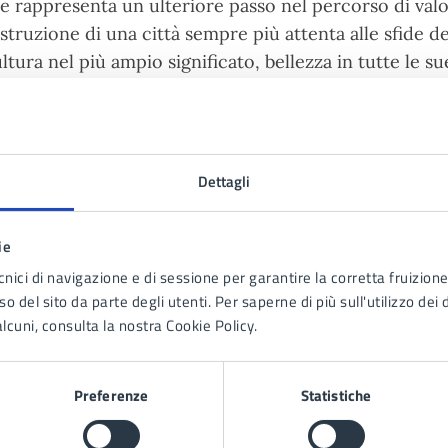
e rappresenta un ulteriore passo nel percorso di valor
struzione di una città sempre più attenta alle sfide de
ltura nel più ampio significato, bellezza in tutte le su
dernizzazione e velocizzazione dei processi, sono le a
stematicamente e progressivamente si sta dotando.
Dettagli
 cura di
ie
Commissione Straordinaria
cnici di navigazione e di sessione per garantire la corretta fruizione 
Via Nuvoletta, 80016
o del sito da parte degli utenti. Per saperne di più sull'utilizzo dei 
lcuni, consulta la nostra Cookie Policy.
Preferenze
Statistiche