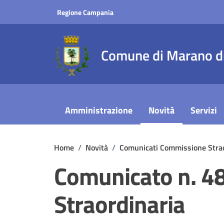
Vai ai contenuti
Vai al footer
Regione Campania
Comune di Marano di
Amministrazione
Novità
Servizi
Home
/
Novità
/
Comunicati Commissione Strao
Comunicato n. 4
Straordinaria