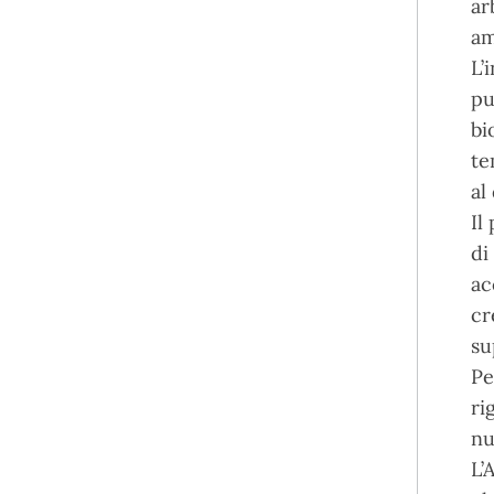
ar
am
L’
pu
bi
te
al
Il
di
ac
cr
su
Pe
ri
nu
L’