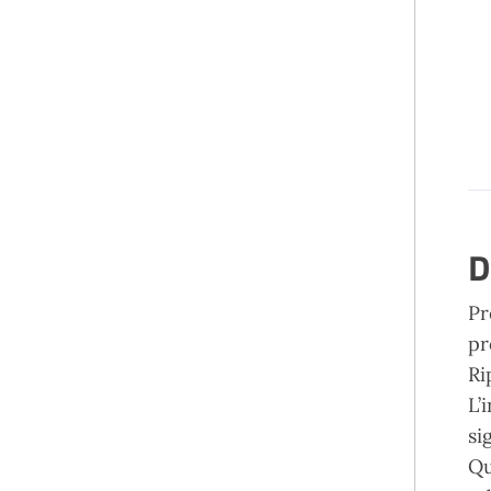
D
Pr
pr
Ri
L’
si
Qu