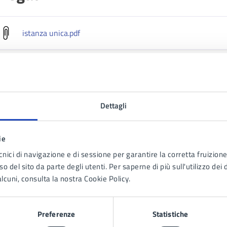
istanza unica
.pdf
Convocazione conferenza di servizi - 1556_Marcato
.pdf
Dettagli
 cura di
ie
Ufficio Amministrazione
cnici di navigazione e di sessione per garantire la corretta fruizione 
generale
o del sito da parte degli utenti. Per saperne di più sull'utilizzo dei 
lcuni, consulta la nostra Cookie Policy.
C.so Europa n. 82, 80016
Preferenze
Statistiche