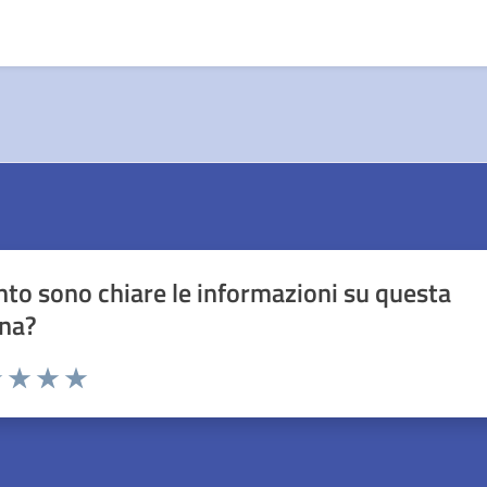
to sono chiare le informazioni su questa
na?
1 stelle su 5
uta 2 stelle su 5
Valuta 3 stelle su 5
Valuta 4 stelle su 5
Valuta 5 stelle su 5