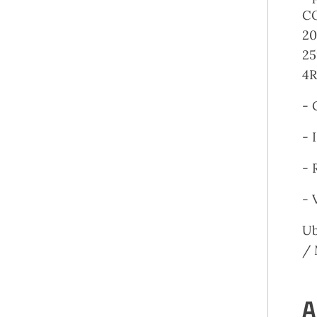
CO
20
25
4R
- 
- 
- 
- 
Ub
/ 
A