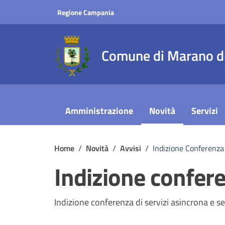
Vai ai contenuti
Vai al footer
Regione Campania
Comune di Marano di
Amministrazione
Novità
Servizi
Home
/
Novità
/
Avvisi
/
Indizione Conferenza 
Indizione confere
Dettagli della notizi
Indizione conferenza di servizi asincrona 