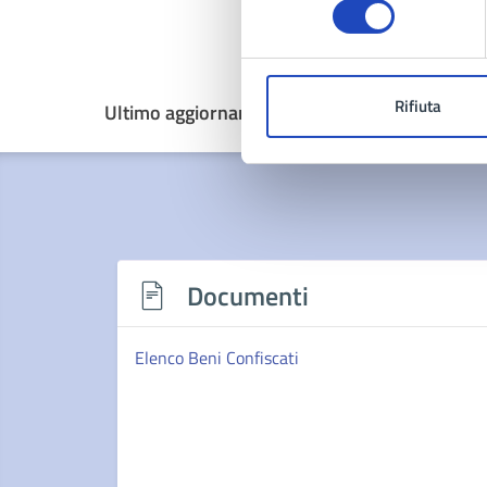
Rifiuta
Ultimo aggiornamento:
28/04/2025, 14:46
Documenti
Elenco Beni Confiscati