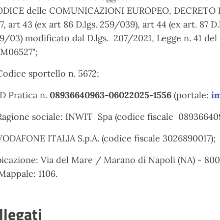
DICE delle COMUNICAZIONI EUROPEO, DECRETO L
7, art 43 (ex art 86 D.lgs. 259/039), art 44 (ex art. 87 D.
9/03) modificato dal D.lgs. 207/2021, Legge n. 41 
M06527";
Codice sportello n. 5672;
ID Pratica n.
08936640963-06022025-1556
(portale:
im
Ragione sociale: INWIT Spa (codice fiscale 08936640
VODAFONE ITALIA S.p.A. (codice fiscale 3026890017);
icazione: Via del Mare / Marano di Napoli (NA) - 8001
Mappale: 1106.
llegati