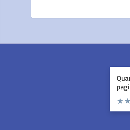
Quan
pagi
Valuta 
Val