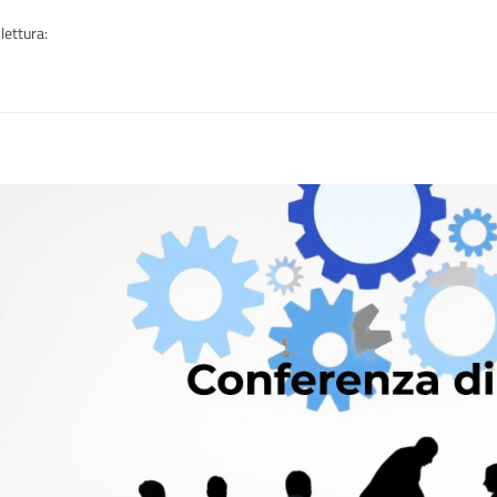
lettura:
n