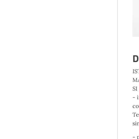
D
IS
M
SI
- 
co
Te
si
- 